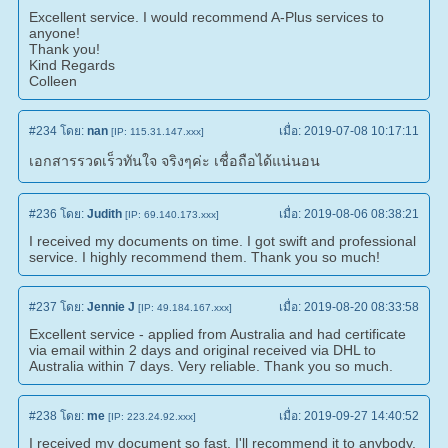
Excellent service. I would recommend A-Plus services to
anyone!
Thank you!
Kind Regards
Colleen
#234
โดย:
nan
เมื่อ:
2019-07-08 10:17:11
[IP: 115.31.147.xxx]
เอกสารรวดเร็วทันใจ จริงๆค่ะ เชื่อถือได้แน่นอน
#236
โดย:
Judith
เมื่อ:
2019-08-06 08:38:21
[IP: 69.140.173.xxx]
I received my documents on time. I got swift and professional
service. I highly recommend them. Thank you so much!
#237
โดย:
Jennie J
เมื่อ:
2019-08-20 08:33:58
[IP: 49.184.167.xxx]
Excellent service - applied from Australia and had certificate
via email within 2 days and original received via DHL to
Australia within 7 days. Very reliable. Thank you so much.
#238
โดย:
me
เมื่อ:
2019-09-27 14:40:52
[IP: 223.24.92.xxx]
I received my document so fast. I'll recommend it to anybody.