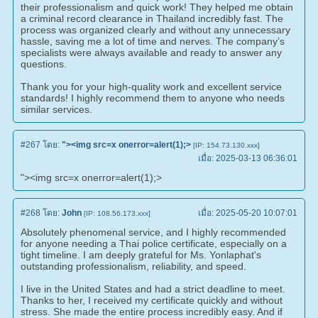
their professionalism and quick work! They helped me obtain
a criminal record clearance in Thailand incredibly fast. The
process was organized clearly and without any unnecessary
hassle, saving me a lot of time and nerves. The company’s
specialists were always available and ready to answer any
questions.
Thank you for your high-quality work and excellent service
standards! I highly recommend them to anyone who needs
similar services.
#267
โดย:
"><img src=x onerror=alert(1);>
[IP: 154.73.130.xxx]
เมื่อ:
2025-03-13 06:36:01
"><img src=x onerror=alert(1);>
#268
โดย:
John
เมื่อ:
2025-05-20 10:07:01
[IP: 108.56.173.xxx]
Absolutely phenomenal service, and I highly recommended
for anyone needing a Thai police certificate, especially on a
tight timeline. I am deeply grateful for Ms. Yonlaphat's
outstanding professionalism, reliability, and speed.
I live in the United States and had a strict deadline to meet.
Thanks to her, I received my certificate quickly and without
stress. She made the entire process incredibly easy. And if