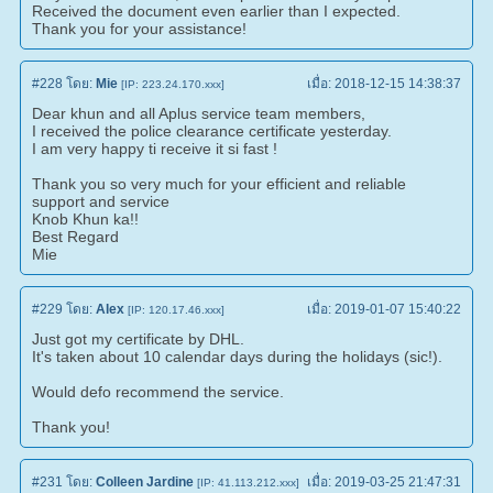
Received the document even earlier than I expected.
Thank you for your assistance!
#228
โดย:
Mie
เมื่อ:
2018-12-15 14:38:37
[IP: 223.24.170.xxx]
Dear khun and all Aplus service team members,
I received the police clearance certificate yesterday.
I am very happy ti receive it si fast !
Thank you so very much for your efficient and reliable
support and service
Knob Khun ka!!
Best Regard
Mie
#229
โดย:
Alex
เมื่อ:
2019-01-07 15:40:22
[IP: 120.17.46.xxx]
Just got my certificate by DHL.
It's taken about 10 calendar days during the holidays (sic!).
Would defo recommend the service.
Thank you!
#231
โดย:
Colleen Jardine
เมื่อ:
2019-03-25 21:47:31
[IP: 41.113.212.xxx]