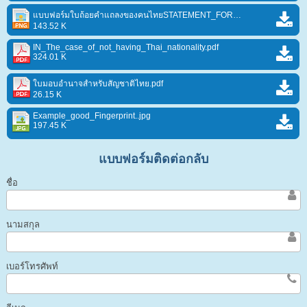
แบบฟอร์มใบถ้อยคำแถลงของคนไทยSTATEMENT_FORM_FOR_THAI_PEOPLE.png
143.52 K
IN_The_case_of_not_having_Thai_nationality.pdf
324.01 K
ใบมอบอำนาจสำหรับสัญชาติไทย.pdf
26.15 K
Example_good_Fingerprint..jpg
197.45 K
แบบฟอร์มติดต่อกลับ
ชื่อ
นามสกุล
เบอร์โทรศัพท์