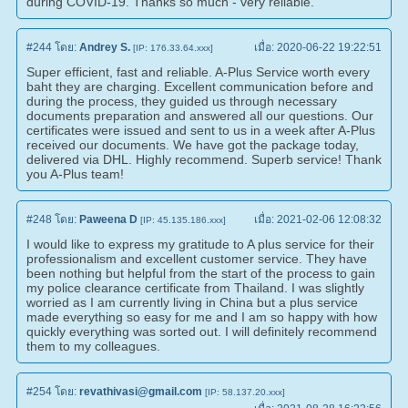
during COVID-19. Thanks so much - very reliable.
#244
โดย:
Andrey S.
เมื่อ:
2020-06-22 19:22:51
[IP: 176.33.64.xxx]
Super efficient, fast and reliable. A-Plus Service worth every
baht they are charging. Excellent communication before and
during the process, they guided us through necessary
documents preparation and answered all our questions. Our
certificates were issued and sent to us in a week after A-Plus
received our documents. We have got the package today,
delivered via DHL. Highly recommend. Superb service! Thank
you A-Plus team!
#248
โดย:
Paweena D
เมื่อ:
2021-02-06 12:08:32
[IP: 45.135.186.xxx]
I would like to express my gratitude to A plus service for their
professionalism and excellent customer service. They have
been nothing but helpful from the start of the process to gain
my police clearance certificate from Thailand. I was slightly
worried as I am currently living in China but a plus service
made everything so easy for me and I am so happy with how
quickly everything was sorted out. I will definitely recommend
them to my colleagues.
#254
โดย:
revathivasi@gmail.com
[IP: 58.137.20.xxx]