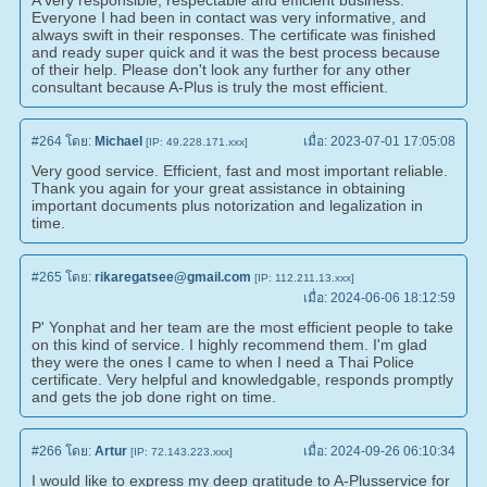
Everyone I had been in contact was very informative, and
always swift in their responses. The certificate was finished
and ready super quick and it was the best process because
of their help. Please don't look any further for any other
consultant because A-Plus is truly the most efficient.
#264
โดย:
Michael
เมื่อ:
2023-07-01 17:05:08
[IP: 49.228.171.xxx]
Very good service. Efficient, fast and most important reliable.
Thank you again for your great assistance in obtaining
important documents plus notorization and legalization in
time.
#265
โดย:
rikaregatsee@gmail.com
[IP: 112.211.13.xxx]
เมื่อ:
2024-06-06 18:12:59
P' Yonphat and her team are the most efficient people to take
on this kind of service. I highly recommend them. I'm glad
they were the ones I came to when I need a Thai Police
certificate. Very helpful and knowledgable, responds promptly
and gets the job done right on time.
#266
โดย:
Artur
เมื่อ:
2024-09-26 06:10:34
[IP: 72.143.223.xxx]
I would like to express my deep gratitude to A-Plusservice for