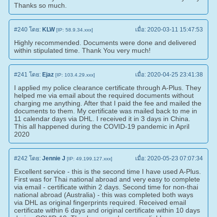
Thanks so much.
#240
โดย:
KLW
เมื่อ:
2020-03-11 15:47:53
[IP: 58.9.34.xxx]
Highly recommended. Documents were done and delivered
within stipulated time. Thank You very much!
#241
โดย:
Ejaz
เมื่อ:
2020-04-25 23:41:38
[IP: 103.4.29.xxx]
I applied my police clearance certificate through A-Plus. They
helped me via email about the required documents without
charging me anything. After that I paid the fee and mailed the
documents to them. My certificate was mailed back to me in
11 calendar days via DHL. I received it in 3 days in China.
This all happened during the COVID-19 pandemic in April
2020
#242
โดย:
Jennie J
เมื่อ:
2020-05-23 07:07:34
[IP: 49.199.127.xxx]
Excellent service - this is the second time I have used A-Plus.
First was for Thai national abroad and very easy to complete
via email - certificate within 2 days. Second time for non-thai
national abroad (Australia) - this was completed both ways
via DHL as original fingerprints required. Received email
certificate within 6 days and original certificate within 10 days