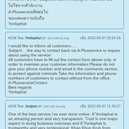
ไม่ใช่จากสำนักงาน
A-Plusserviceติดต่อไป
ขอแสดงความนับถือ
Yonlaphat
#258
โดย:
Yonlaphat
เมื่อ:
2022-05-07 20:54:16
[IP: 124.120.13.xxx]
I would like to inform all customers…..
Subject….the way to contact back via A-Plusservice to inquire
about using the service
All customers have to fill out the contact form above only. in
order to maintain your customer information Please do not
give your phone number and email in the comments section.
to protect against criminals Take the information and phone
numbers of customers to contact without from the office.
A-PlusserviceContact
Best regards
Yonlaphat
#259
โดย:
Junjum
เมื่อ:
2022-05-07 21:30:27
[IP: 124.120.13.xxx]
One of the best service i’ve ever done online. K’Yonlaphat is
an amazing person and very transparent. Trust is one major
aspect in doing business overseas and K’Yonlaphat is
trustworthy and very professional. Khap Khun Krub from