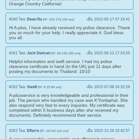
Orange Country California!
#260
โดย:
Dean Ra
เมื่อ:
2022-05-17 07:19:41
[IP: 202.176.100.xxx]
Hi A-plus, I have already received my police clearance. Thank
you so much for your help; I really appreciate it. God bless
you all.
#261
โดย:
Jack Duncan
เมื่อ:
2022-06-13 17:24:20
[IP: 90.248.185.xxx]
Helpful information and swift service. I had my police
clearance certificate in hand (in the UK) just 11 days after
posting my documents to Thailand. 10/10
#262
โดย:
Sundi
เมื่อ:
2022-07-08 16:32:29
[IP: 8.25.96.xxx]
A-plusservice is very knowledgeable and professional in their
job. The person who handled my case was K'Yonlaphat. She
also respond very fast to every inquiries. My certificate was
completed within 5 business days after she received my
documents. Definitely recommend their service.
#263
โดย:
Elfarra
เมื่อ:
2022-12-26 15:42:57
[IP: 115.84.114.xxx]
A very responsible, respectable and efficient business.