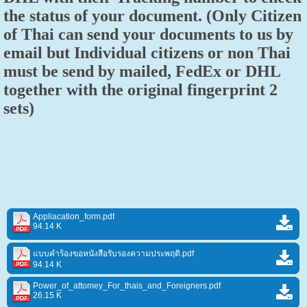
the status of your document. (Only Citizen
of Thai can send your documents to us by
email but Individual citizens or non Thai
must be send by mailed, FedEx or DHL
together with the original fingerprint 2
sets)
Appliacation_form.pdf
94.14 K
แบบคำร้องขอหนังสือรับรองความประพฤติ.pdf
94.14 K
Power_of_attomey_For_thais_and_Foreigners.pdf
26.15 K