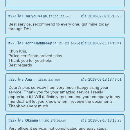
.
#224
โดย:
Tor you ka
เมื่อ:
2018-09-07 16:15:25
[IP: 77.106.179.xxx]
Best service, recommend to every one, got mine today
through DHL.
#225
โดย:
John Haddlesey
เมื่อ:
2018-09-11 14:18:41
[IP: 124.122.94.xxx]
Khun Kris,
Police certificate arrived tiday.
Thank you for yourhelp.
Best regards
#226
โดย:
Ana
เมื่อ:
2018-09-13 18:43:01
[IP: 115.87.237.xxx]
Dear A-plus servicev I am very much happy using your
service. Thank you for your amazing service I really
appreciate it I Will definitely recommend your company to my
friends..I will let you kmow when I receive the documents.
Thank you very much
#227
โดย:
Oksana
เมื่อ:
2018-09-17 13:13:23
[IP: 202.175.50.xxx]
Very efficient service, not complicated and easy steps.