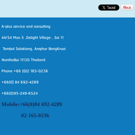
A-plus service and consulting
44/54 Moo 5 ,Delight Village , Soi 11
Tambol Salaklang, Amphur BangKruai
NonthaBui 11130 Thailand
Phone +66 (0)2 165-0236
+66(0] 84 692-4289
+66(0)95-249-6524
Mobile:+66(0)84 692-4289
02-165-0236