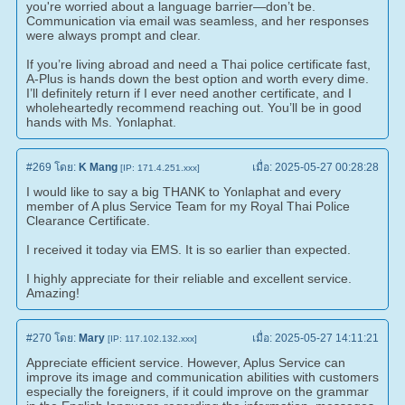
you're worried about a language barrier—don’t be.
Communication via email was seamless, and her responses
were always prompt and clear.
If you’re living abroad and need a Thai police certificate fast,
A-Plus is hands down the best option and worth every dime.
I’ll definitely return if I ever need another certificate, and I
wholeheartedly recommend reaching out. You’ll be in good
hands with Ms. Yonlaphat.
#269
โดย:
K Mang
เมื่อ:
2025-05-27 00:28:28
[IP: 171.4.251.xxx]
I would like to say a big THANK to Yonlaphat and every
member of A plus Service Team for my Royal Thai Police
Clearance Certificate.
I received it today via EMS. It is so earlier than expected.
I highly appreciate for their reliable and excellent service.
Amazing!
#270
โดย:
Mary
เมื่อ:
2025-05-27 14:11:21
[IP: 117.102.132.xxx]
Appreciate efficient service. However, Aplus Service can
improve its image and communication abilities with customers
especially the foreigners, if it could improve on the grammar